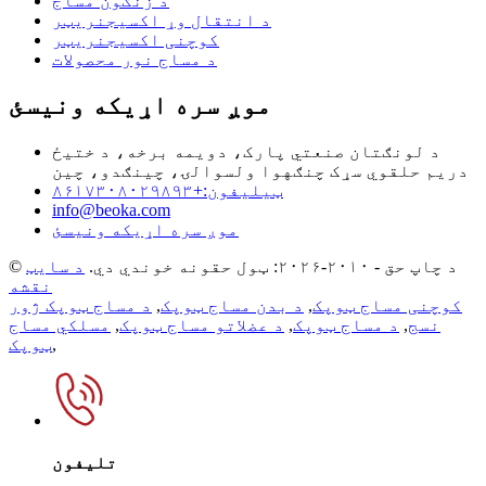
د زنګون مساج
د انتقال وړ اکسیجنریټر
کوچنی اکسیجنریټر
د مساج نور محصولات
موږ سره اړیکه ونیسئ
د لونګتان صنعتي پارک، دویمه برخه، د ختیځ
دریم حلقوي سړک چنګهوا ولسوالۍ، چینګدو، چین
ټیلیفون:+۸۶۱۷۳۰۸۰۲۹۸۹۳
info@beoka.com
موږ سره اړیکه ونیسئ
© د چاپ حق - ۲۰۱۰-۲۰۲۶: ټول حقونه خوندي دي.
د سایټ
نقشه
کوچنی مساج ټوپک
,
د بدن مساج ټوپک
,
د مساج ټوپک ژور
نسج
,
د مساج ټوپک
,
د عضلاتو مساج ټوپک
,
مسلکي مساج
,
ټوپک
تلیفون