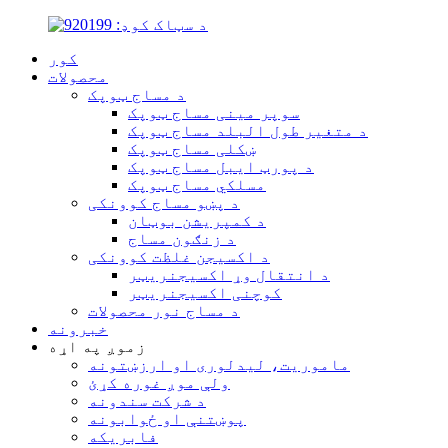
کور
محصولات
د مساج ټوپک
سوپر مینی مساج ټوپک
د متغیر طول البلد مساج ټوپک
ښکلی مساج ټوپک
د پورټ ایبل مساج ټوپک
مسلکي مساج ټوپک
د پښو مساج کوونکی
د کمپریشن بوټان
د زنګون مساج
د اکسیجن غلظت کوونکی
د انتقال وړ اکسیجنریټر
کوچنی اکسیجنریټر
د مساج نور محصولات
خبرونه
زموږ په اړه
ماموریت، لیدلوری او ارزښتونه
ولې موږ غوره کړئ
د شرکت سندونه
پوښتنې او ځوابونه
فابریکه