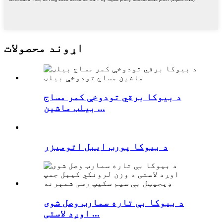
اړوند محصولات
د بیوکا برقي تودوخې کمر مساج
بیلټ ماشین ...
د بیوکا پورټ ایبل اتومیزر
د بیوکا بې تاره سمارټ وصل شوی
اوږد لاستی ...