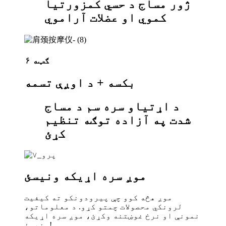
ژور مساج د حسي کمزورتیا
کموي او عضلات آراموي
ګټه ۶
بکسه + د اوږې تسمه
د اړتیاو سره سم د مساج
شدت په آزاده توګه تنظیم
کړئ
موږ سره اړیکه ونیسئ
موږ هڅه کوو چې پیرودونکو ته کیفیت
لرونکي محصولات چمتو کړو. د معلوماتو،
نمونې او نرخ غوښتنه وکړئ، موږ سره اړیکه
ونیسئ!