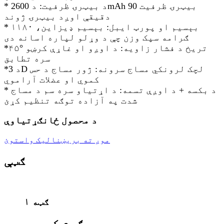
* د بیټرۍ ظرفیت: د 2600mAh بیټرۍ ظرفیت 90
دقیقې اوږد بیټرۍ ژوند
* بېسیم او پورټ ایبل: بېسیم ډیزاین، ۱۱۸۰
ګرامه سپک وزن چې د وړلو لپاره اسانه دی
*۴۵° تریخ د فشار زاویه: د اوږو او غاړې کرښو
سره تطابق
*د 3D لچک لرونکي مساج سرونه: ژور مساج د حس
کموي او عضلات آراموي
* د بکسه + د اوږې تسمه: د اړتیاو سره سم د مساج
شدت په آزاده توګه تنظیم کړئ
د محصول ځانګړتیاوې
موږ ته بریښنالیک واستوئ
ګټې
ګټه ۱
ګرم کمپرس