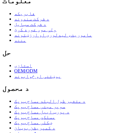
معلومات
فابریکه
د شرکت سندونه
د شرکت سټایل
ولې موږ غوره کړئ
ماموریت، لیدلوری او ارزښتونه
مننه
حل
استازی
OEM/ODM
پوښتنې او ځوابونه
د محصول
د متغیر طول البلد مساج ټوپک
سوپر مینی مساج ټوپک
د پورټ ایبل مساج ټوپک
مسلکي مساج ټوپک
ښکلی مساج ټوپک
د کمپریشن بوټان