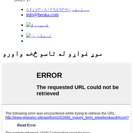
ټیلیفون:+۸۶۱۷۳۰۸۰۲۹۸۹۳
info@beoka.com
موږ غواړو له تاسو څخه واورو