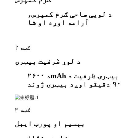
د لویې ساحې ګرم کمپرس،
آرامه اوږه او شا
ګټه ۲
د لوړ ظرفیت بیټرۍ
د ۲۶۰۰mAh بیټرۍ ظرفیت د
۹۰ دقیقو اوږد بیټرۍ ژوند
ګټه ۳
بېسیم او پورټ ایبل