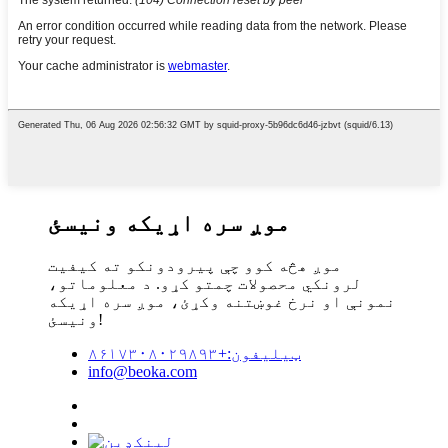
موږ سره اړیکه ونیسئ
موږ هڅه کوو چې پیرودونکو ته کیفیت
لرونکي محصولات چمتو کړو. د معلوماتو،
نمونې او نرخ غوښتنه وکړئ، موږ سره اړیکه
ونیسئ!
ټیلیفون:+۸۶۱۷۳۰۸۰۲۹۸۹۳
info@beoka.com