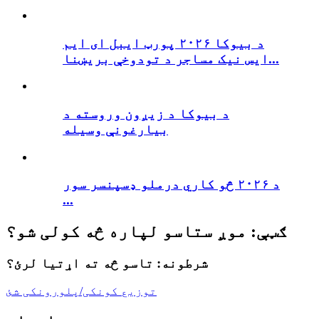
د بیوکا ۲۰۲۶ پورټ ایبل ای ایم
ایس نیک مساجر د تودوخې بریښنا...
د بیوکا د زیږون وروسته د
بیارغونې وسیله
د ۲۰۲۶ څو کاري درملو ډسپنسر سور
...
ګټې: موږ ستاسو لپاره څه کولی شو؟
شرطونه: تاسو څه ته اړتیا لرئ؟
توزیع کونکی/پلورونکی شئ