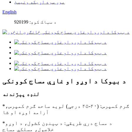
موږ سره اړیکه ونیسئ
English
د سټاک کوډ: 920199
د بیوکا د اوږو او غاړې مساج کوونکی
لنډه پېژندنه
*ګرم کمپرس: (۴۰-۴۵ درجې) لویه ساحه ګرم کمپرس،
آرامه اوږه او شا
*د مساج درې طریقې: د ټېنډن کشول، د اوږو
خلاصول، مسلکي مساج