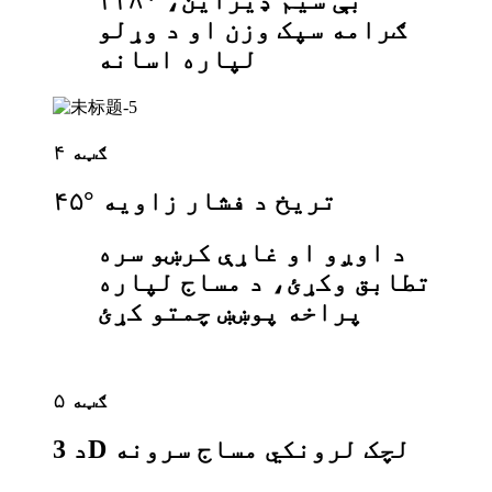
بې سیم ډیزاین، ۱۱۸۰
ګرامه سپک وزن او د وړلو
لپاره اسانه
ګټه ۴
۴۵° تریخ د فشار زاویه
د اوږو او غاړې کرښو سره
تطابق وکړئ، د مساج لپاره
پراخه پوښښ چمتو کړئ
ګټه ۵
د 3D لچک لرونکي مساج سرونه