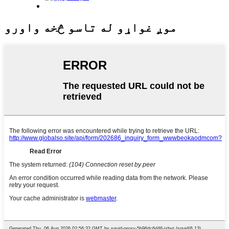
موږ غواړو له تاسو څخه واورو