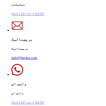
ټیلیفون
+۸۶۱۷۳۰۸۰۲۹۸۹۳
برېښنالیک
برېښنالیک
info@beoka.com
واټس اپ
واټس اپ
+۸۶۱۷۳۰۸۰۲۹۸۹۳