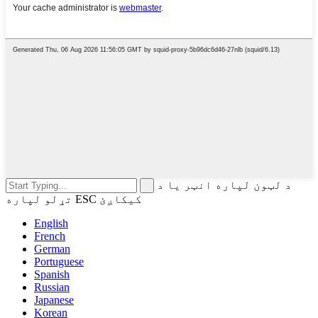
د لټون لپاره انټر یا د
تړلو لپاره ESC کیکاږئ
English
French
German
Portuguese
Spanish
Russian
Japanese
Korean