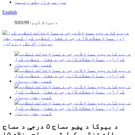
موږ سره اړیکه ونیسئ
English
د سټاک کوډ: 920199
د بیوکا د پښو مساج ۵ درجې د مساج
حالت تنظیم کول ژور مساج عضلات ۱۵