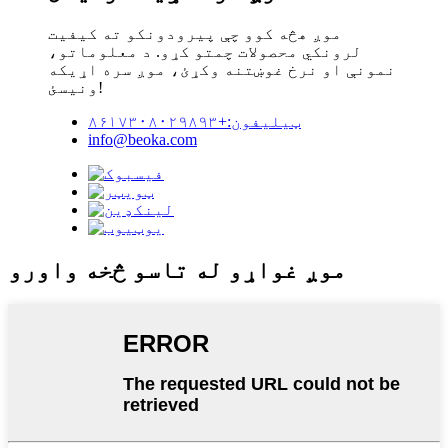
موږ هڅه کوو چې پیرودونکو ته کیفیت
لرونکي محصولات چمتو کړو. د معلوماتو،
نمونې او نرخ غوښتنه وکړئ، موږ سره اړیکه
ونیسئ!
ټیلیفون:+۸۶۱۷۳۰۸۰۲۹۸۹۳
info@beoka.com
موږ غواړو له تاسو څخه واورو