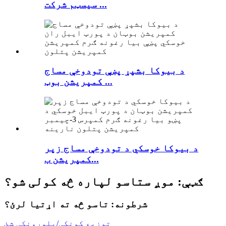
سیسټم شرکت ...
د بیوکا بشپړ پښې تودوخې مساج
کمپریشن بوټ ...
د بیوکا خوسکي د تودوخې مساج زپر
کمپریشن ب...
ګټې: موږ ستاسو لپاره څه کولی شو؟
شرطونه: تاسو څه ته اړتیا لرئ؟
توزیع کونکی/پلورونکی شئ