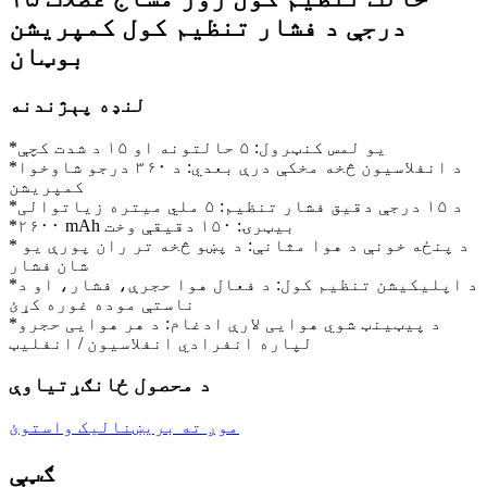
درجې د فشار تنظیم کول کمپریشن
بوټان
لنډه پېژندنه
*یو لمس کنټرول: ۵ حالتونه او ۱۵ د شدت کچې
*د انفلاسیون څخه مخکې درې بعدي: د ۳۶۰ درجو شاوخوا
کمپریشن
*د ۱۵ درجې دقیق فشار تنظیم: ۵ ملي میتره زیاتوالی
*۲۶۰۰ mAh بیټرۍ: ۱۵۰ دقیقې وخت
* د پنځه خونې د هوا مثانې: د پښو څخه تر ران پورې یو
شان فشار
*د اپلیکیشن تنظیم کول: د فعال هوا حجرې، فشار، او د
ناستې موده غوره کړئ
*د پیټینټ شوي هوایی لارې ادغام: د هر هوایی حجرو
لپاره انفرادي انفلاسیون / انفلیټ
د محصول ځانګړتیاوې
موږ ته بریښنالیک واستوئ
ګټې