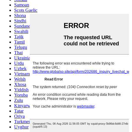
Samoan
Scots Gaelic
Shona
Sindhi
Sundanese
Swahili
Tajik
Tamil
Telugu
Thai
Ukrainian
Urdu
Uzbek
Vietnamese
Welsh
Xhosa
Yiddish
Yoruba
Zulu
Kinyarwanda
Tatar
Oriya
Turkmen
Uyghur