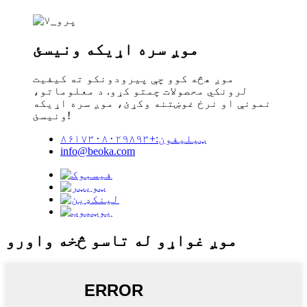
موږ سره اړیکه ونیسئ
موږ هڅه کوو چې پیرودونکو ته کیفیت
لرونکي محصولات چمتو کړو. د معلوماتو،
نمونې او نرخ غوښتنه وکړئ، موږ سره اړیکه
ونیسئ!
ټیلیفون:+۸۶۱۷۳۰۸۰۲۹۸۹۳
info@beoka.com
موږ غواړو له تاسو څخه واورو