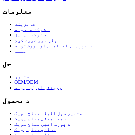
معلومات
فابریکه
د شرکت سندونه
د شرکت سټایل
ولې موږ غوره کړئ
ماموریت، لیدلوری او ارزښتونه
مننه
حل
استازی
OEM/ODM
پوښتنې او ځوابونه
د محصول
د متغیر طول البلد مساج ټوپک
سوپر مینی مساج ټوپک
د پورټ ایبل مساج ټوپک
مسلکي مساج ټوپک
ښکلی مساج ټوپک