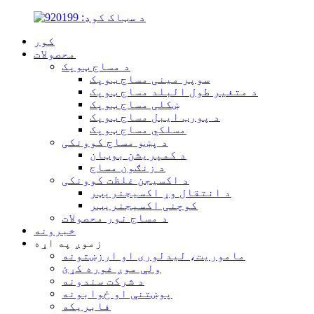
کور
محصولات
د مساج ټوپک
سوپر مینی مساج ټوپک
د متغیر طول البلد مساج ټوپک
ښکلی مساج ټوپک
د پورټ ایبل مساج ټوپک
مسلکي مساج ټوپک
د پښو مساج کوونکی
د کمپریشن بوټان
د زنګون مساج
د اکسیجن غلظت کوونکی
د انتقال وړ اکسیجنریټر
کوچنی اکسیجنریټر
د مساج نور محصولات
خبرونه
زموږ په اړه
ماموریت، لیدلوری او ارزښتونه
ولې موږ غوره کړئ
د شرکت سندونه
پوښتنې او ځوابونه
فابریکه