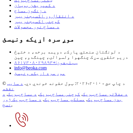
د کمپریشن بوټان
د زنګون مساج
د انتقال وړ اکسیجنریټر
کوچنی اکسیجنریټر
د مساج نور محصولات
موږ سره اړیکه ونیسئ
د لونګتان صنعتي پارک، دویمه برخه، د ختیځ
دریم حلقوي سړک چنګهوا ولسوالۍ، چینګدو، چین
ټیلیفون:+۸۶۱۷۳۰۸۰۲۹۸۹۳
info@beoka.com
موږ سره اړیکه ونیسئ
© د چاپ حق - ۲۰۱۰-۲۰۲۶: ټول حقونه خوندي دي.
د سایټ
نقشه
د عضلاتو مساج ټوپک
,
کوچنی مساج ټوپک
,
د مساج ټوپک
,
د
بدن مساج ټوپک
,
مسلکي مساج ټوپک
,
د مساج ټوپک ژور
,
نسج