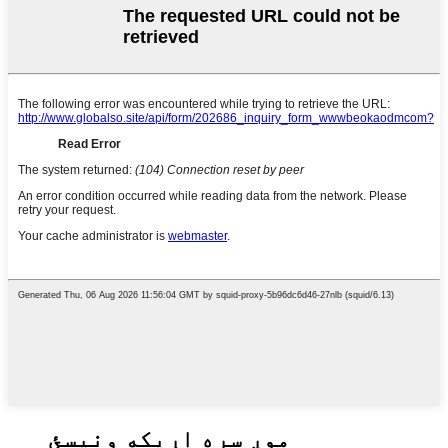
موږ سره اړیکه ونیسئ