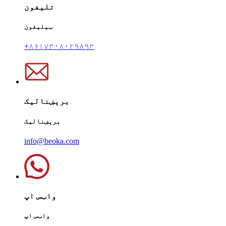
تلیفون
ټیلیفون
+۸۶۱۷۳۰۸۰۲۹۸۹۳
برېښنالیک
برېښنالیک
info@beoka.com
واټس اپ
واټس اپ