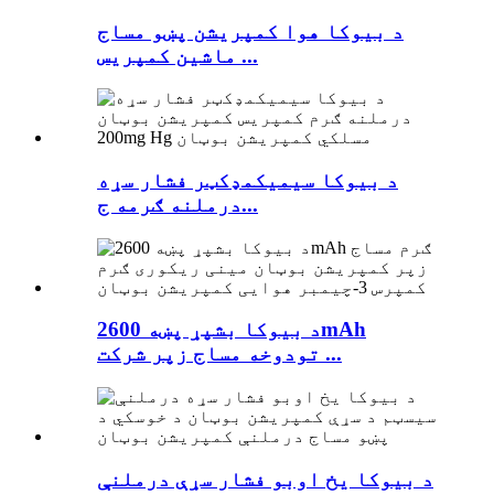
د بیوکا هوا کمپریشن پښو مساج
ماشین کمپریس ...
د بیوکا سیمیکمډکټر فشار سړه
درملنه ګرمه ج...
د بیوکا بشپړ پښه 2600mAh
تودوخه مساج زپر شرکت ...
د بیوکا یخ اوبو فشار سړې درملنې